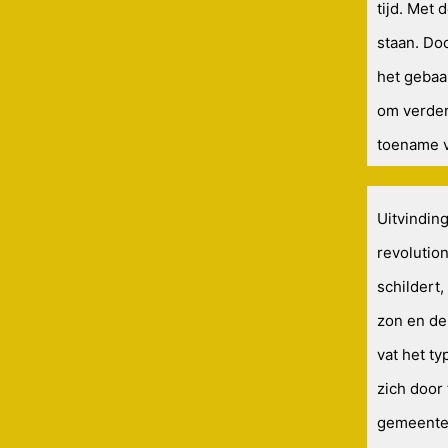
tijd. Met 
staan. D
het gebaa
om verder
toename v
Uitvindin
revolutio
schildert,
zon en de
vat het ty
zich door
gemeente 