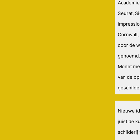
Academie 
Seurat, S
impressio
Cornwall, 
door de w
genoemd. 
Monet met
van de op
geschilder
Nieuwe ide
juist de 
schilderi