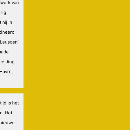
 werk van
rig
hij in
scineerd
 Leusden’
aude
eelding
 Havre,
ijd is het
n. Het
e nieuwe