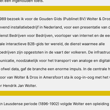
et een ingehouden toets.
1989 bezoek ik voor de Gouden Gids (Publinet BV) Wolter & Dro
vend installatiebedrijf in Nederland, voor een presentatie van 
ienst Bedrijven voor Bedrijven, voorloper van internet en de ee
ale interactieve B2B-gids ter wereld, de dienst waarmee alle
ebedrijven zijn opgestoten in de vaart der volkeren. De infrastru
nicatie, noodzakelijk voor het transport van analoge en digital
ofwel data, gaf de branche een enorme impuls. In de centrale h
oor van Wolter & Dros in Amersfoort sta ik oog-in-oog met het
er Hendrik Jan Wolter.
ijn Leusdense periode (1896-1902) volgde Wolter een opleiding