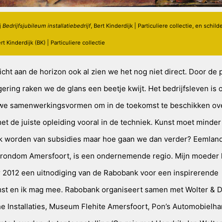
j
Bedrijfsjubileum installatiebedrijf
, Bert Kinderdijk | Particuliere collectie, en schild
rt Kinderdijk (BK) | Particuliere collectie
licht aan de horizon ook al zien we het nog niet direct. Door de
ering raken we de glans een beetje kwijt. Het bedrijfsleven is 
we samenwerkingsvormen om in de toekomst te beschikken ov
t de juiste opleiding vooral in de techniek. Kunst moet minder
jk worden van subsidies maar hoe gaan we dan verder? Eemland 
 rondom Amersfoort, is een ondernemende regio. Mijn moeder kr
2012 een uitnodiging van de Rabobank voor een inspirerende
st en ik mag mee. Rabobank organiseert samen met Wolter & 
e Installaties, Museum Flehite Amersfoort, Pon’s Automobielha