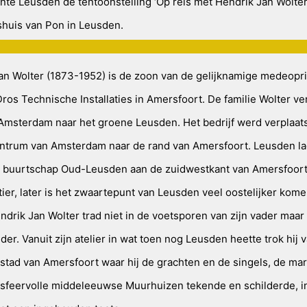
te Leusden de tentoonstelling ‘Op reis met Hendrik Jan Wolter’
uis van Pon in Leusden.
an Wolter (1873-1952) is de zoon van de gelijknamige medeopri
ros Technische Installaties in Amersfoort. De familie Wolter ve
Amsterdam naar het groene Leusden. Het bedrijf werd verplaats
ntrum van Amsterdam naar de rand van Amersfoort. Leusden la
t buurtschap Oud-Leusden aan de zuidwestkant van Amersfoort 
ier, later is het zwaartepunt van Leusden veel oostelijker kome
endrik Jan Wolter trad niet in de voetsporen van zijn vader maa
der. Vanuit zijn atelier in wat toen nog Leusden heette trok hij 
stad van Amersfoort waar hij de grachten en de singels, de mar
 sfeervolle middeleeuwse Muurhuizen tekende en schilderde, i