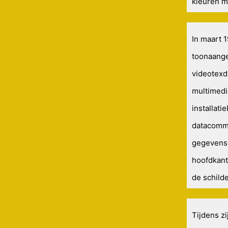
kleuren m
In maart 
toonaange
videotexd
multimedi
installati
datacommu
gegevens 
hoofdkant
de schild
Tijdens z