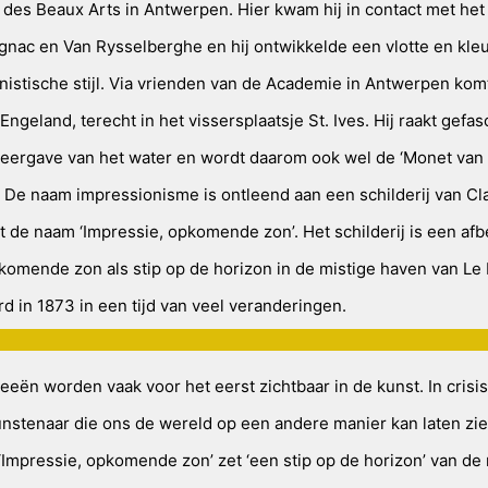
des Beaux Arts in Antwerpen. Hier kwam hij in contact met het
ignac en Van Rysselberghe en hij ontwikkelde een vlotte en kleu
nistische stijl. Via vrienden van de Academie in Antwerpen komt 
Engeland, terecht in het vissersplaatsje St. Ives. Hij raakt gefa
eergave van het water en wordt daarom ook wel de ‘Monet van
De naam impressionisme is ontleend aan een schilderij van Cl
 de naam ‘Impressie, opkomende zon’. Het schilderij is een afb
komende zon als stip op de horizon in de mistige haven van Le
d in 1873 in een tijd van veel veranderingen.
eën worden vaak voor het eerst zichtbaar in de kunst. In crisist
kunstenaar die ons de wereld op een andere manier kan laten zie
j ‘Impressie, opkomende zon’ zet ‘een stip op de horizon’ van d