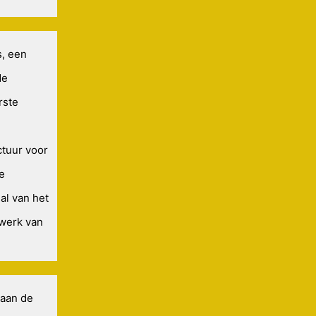
s, een
de
rste
ctuur voor
e
al van het
 werk van
 aan de