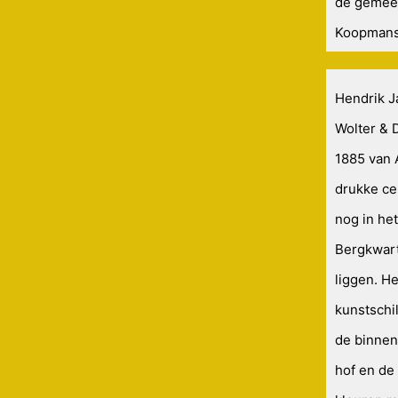
de gemeen
Koopmansh
Hendrik J
Wolter & D
1885 van 
drukke ce
nog in he
Bergkwart
liggen. H
kunstschil
de binnen
hof en de