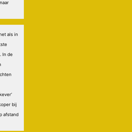
enaar
et als in
tste
 In de
n
achten
kever’
koper bij
p afstand