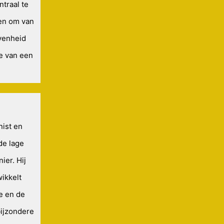
ntraal te
en om van
evenheid
ke van een
nist en
de lage
ier. Hij
wikkelt
e en de
ijzondere