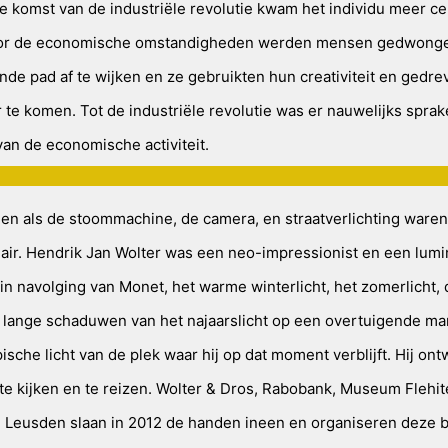
de komst van de industriële revolutie kwam het individu meer ce
oor de economische omstandigheden werden mensen gedwong
nde pad af te wijken en ze gebruikten hun creativiteit en gedr
 te komen. Tot de industriële revolutie was er nauwelijks spra
an de economische activiteit.
gen als de stoommachine, de camera, en straatverlichting waren
nair. Hendrik Jan Wolter was een neo-impressionist en een lumi
 in navolging van Monet, het warme winterlicht, het zomerlicht, 
 lange schaduwen van het najaarslicht op een overtuigende man
pische licht van de plek waar hij op dat moment verblijft. Hij ont
 te kijken en te reizen. Wolter & Dros, Rabobank, Museum Flehit
Leusden slaan in 2012 de handen ineen en organiseren deze b