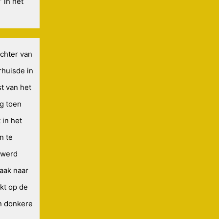
 in het
chter van
rhuisde in
t van het
g toen
in het
n te
r werd
vaak naar
kt op de
n donkere