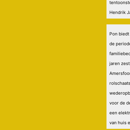
tentoonst
Hendrik J
Pon biedt
de period
familiebe
jaren zes
Amersfoor
rolschaat
wederopbo
voor de de
een elekt
van huis 