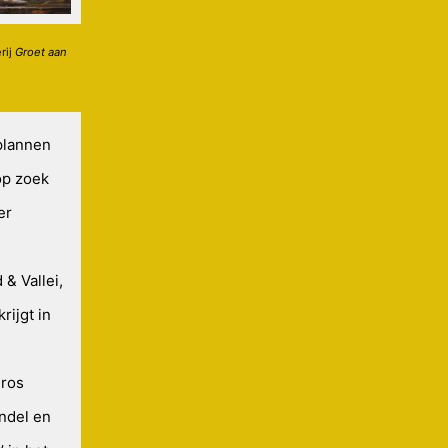
erij
Groet aan
 plannen
op zoek
er
& Vallei,
ijgt in
Dros
ndel en