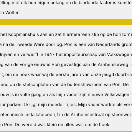
elling met elk hun eigen belang en de bindende factor is kunst
an Wolter.
 het Koopmanshuis aan en zet hiermee ‘een stip op de horizon’ n
e na de Tweede Wereldoorlog. Pon is een van Nederlands groo
drijven en verwerft in 1947 het importeurschap van Volkswagen.
tig van de vorige eeuw is Pon gevestigd aan de Arnhemseweg i
t, om de hoek waar wij de eerste jaren van onze jeugd doorbr
send op de stelconplaten van de buitenshowroom van Pon. De
uw is in volle gang en als mijn vader zijn nieuwe Volkswagen ‘
ur parkeert krijgt mijn moeder rijles. Mijn vader werkte als ver
rotechnisch installatiebedrijf in de Arnhemsestraat op steenwor
en Pon. De wereld was klein en alles was om de hoek.