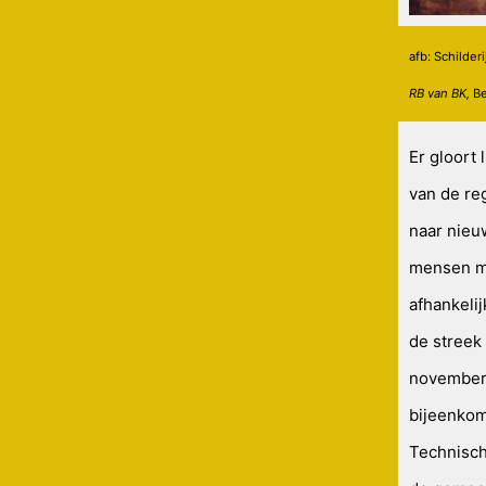
afb: Schilderi
RB van BK,
Be
Er gloort 
van de reg
naar nieu
mensen me
afhankeli
de streek
november 
bijeenkom
Technisch