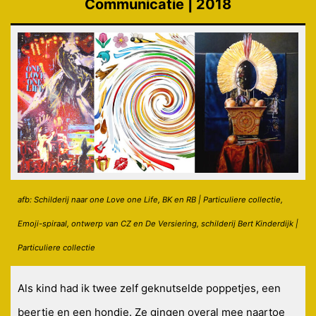
Communicatie | 2018
afb: Schilderij naar one Love one Life, BK en RB | Particuliere collectie,
Emoji-spiraal, ontwerp van CZ en De Versiering, schilderij Bert Kinderdijk |
Particuliere collectie
Als kind had ik twee zelf geknutselde poppetjes, een
beertje en een hondje. Ze gingen overal mee naartoe