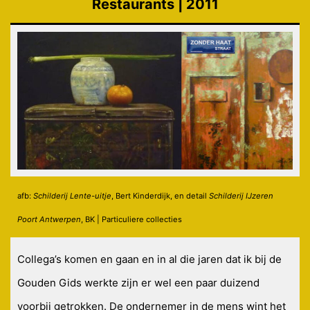
Restaurants | 2011
afb:
Schilderij Lente-uitje
, Bert Kinderdijk, en detail
Schilderij IJzeren
Poort Antwerpen
, BK | Particuliere collecties
Collega’s komen en gaan en in al die jaren dat ik bij de
Gouden Gids werkte zijn er wel een paar duizend
voorbij getrokken. De ondernemer in de mens wint het