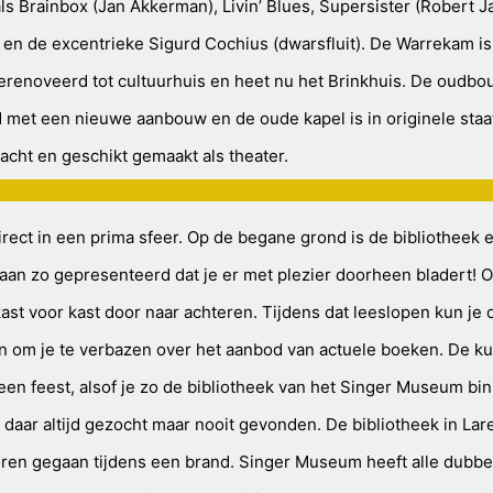
s Brainbox (Jan Akkerman), Livin’ Blues, Supersister (Robert Ja
 en de excentrieke Sigurd Cochius (dwarsfluit). De Warrekam is
erenoveerd tot cultuurhuis en heet nu het Brinkhuis. De oudbo
 met een nieuwe aanbouw en de oude kapel is in originele staa
acht en geschikt gemaakt als theater.
irect in een prima sfeer. Op de begane grond is de bibliotheek 
aan zo gepresenteerd dat je er met plezier doorheen bladert!
kast voor kast door naar achteren. Tijdens dat leeslopen kun je 
en om je te verbazen over het aanbod van actuele boeken. De ku
een feest, alsof je zo de bibliotheek van het Singer Museum bi
 daar altijd gezocht maar nooit gevonden. De bibliotheek in Lare
oren gegaan tijdens een brand. Singer Museum heeft alle dubbe