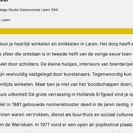
Laren
talage Modici Damesmode Laren (NH)
s
Laren
 kun je heerlijk winkelen en smikkelen in Laren. Het dorp heeft
e sfeer die ontstaan is in tweede helft van de vorige eeuw toen
kt door schilders. De kleine huisjes, interieurs van boerderije
jn veelvuldig vastgelegd door kunstenaars. Tegenwoordig kun j
entijds winkelen. Maar ben je niet van het ‘boodschappen doen’,
huis uitkomst! Dé grote verrassing in Hollands Erfgoed vind je o
 Het in 1881 gebouwde nonnenklooster deed in de jaren zestig, 
onnen waren vertrokken, dienst als buurthuis en sociaal culture
m de Warrekam. In 1971 vond er een open air popfestival plaats