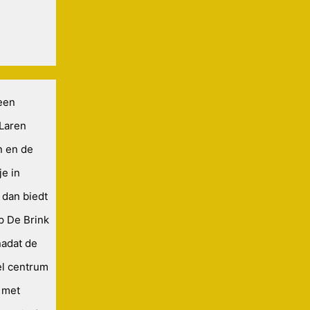
 een
 Laren
n en de
e in
 dan biedt
p De Brink
nadat de
el centrum
 met