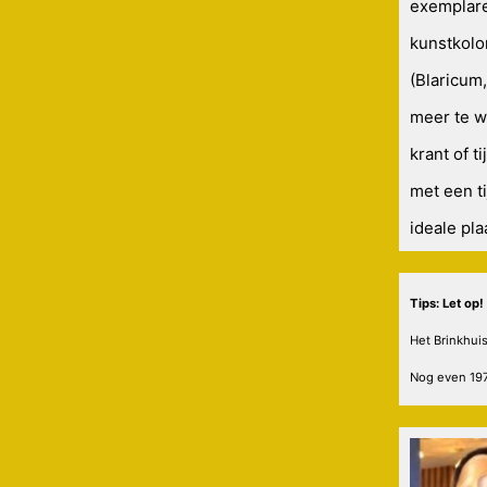
exemplare
kunstkolo
(Blaricum
meer te w
krant of t
met een t
ideale pla
Tips: Let op
Het Brinkhuis
Nog even 197