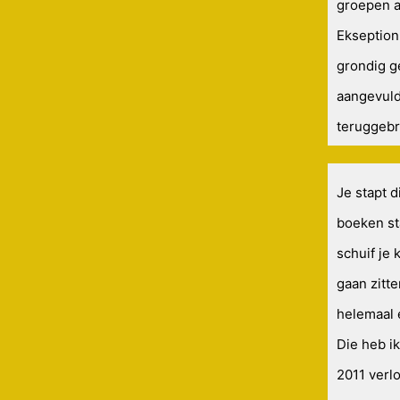
groepen al
Ekseption
grondig g
aangevuld
teruggebr
Je stapt d
boeken st
schuif je 
gaan zitt
helemaal 
Die heb ik
2011 verl