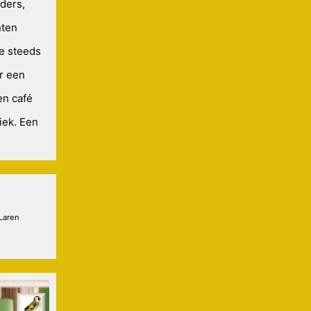
ders,
nten
e steeds
r een
een café
iek. Een
 Laren