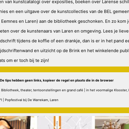
n van kunstcatalogi over exposities, boeken over Larense schil
nies en een uitgave over de kunstcollecties van de BEL gemee
, Eemnes en Laren) aan de bibliotheek geschonken. En zo kom j
eten over de kunstenaars van Laren en omgeving. Lees je lieve
ijdschrift tijdens de koffie of een drankje, dan is er in het pand 
ijdschriftenwand en uitzicht op de Brink en het winkelende publ
ats om er toch bij te zijn!
! De tips hebben geen links, kopieer de regel en plaats die in de browser
 Bibliotheek, theater, tentoonstellingen en grand café | in het voormalige Klooster,
1 | Popfestival bij De Warrekam, Laren