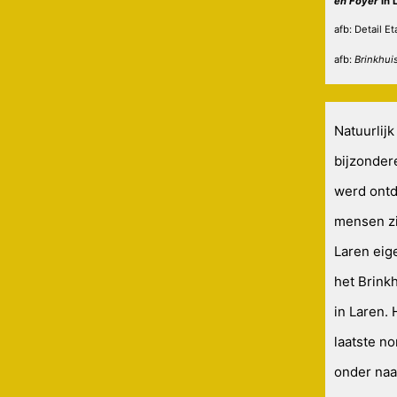
en Foyer
in 
afb:
Detail E
afb:
Brinkhui
Natuurlijk
bijzonder
werd ontde
mensen zi
Laren eig
het Brink
in Laren.
laatste n
onder naa