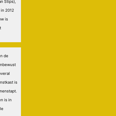
n Stips),
 in 2012
uw is
t
en de
 Onbewust
overal
nstkast is
nnenstapt.
n is in
le