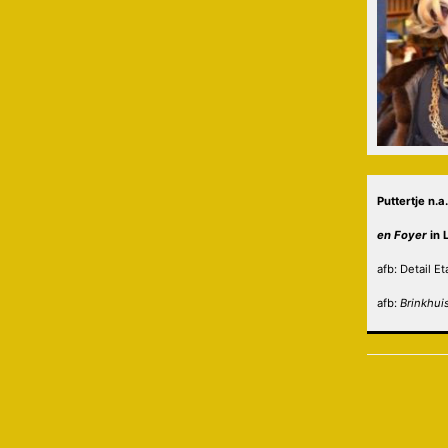
Puttertje n.
en Foyer
in 
afb:
Detail E
afb:
Brinkhui