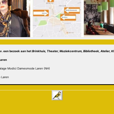
a.v. een bezoek aan het
Brinkhuis, Theater, Muziekcentrum, Bibliotheek, Atelier, K
Laren
talage Modici Damesmode Laren (NH)
s
Laren