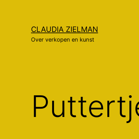
Ga
naar
de
CLAUDIA ZIELMAN
inhoud
Over verkopen en kunst
Puttertj