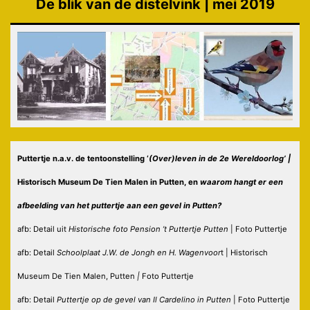
De blik van de distelvink | mei 2019
Puttertje n.a.v. de tentoonstelling ‘
(Over)leven in de 2e Wereldoorlog’ |
Historisch Museum De Tien Malen in Putten, en
waarom hangt er een
afbeelding van het puttertje aan een gevel in Putten?
afb: Detail uit
Historische foto Pension ’t Puttertje Putten
| Foto Puttertje
afb: Detail
Schoolplaat J.W. de Jongh en H. Wagenvoor
t | Historisch
Museum De Tien Malen, Putten
|
Foto Puttertje
afb: Detail
Puttertje op de gevel van Il Cardelino in Putten
| Foto Puttertje