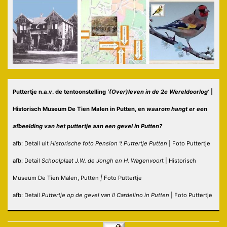
Puttertje n.a.v. de tentoonstelling
‘(Over)leven in de 2e Wereldoorlog’
|
Historisch Museum De Tien Malen in Putten, en
waarom hangt er een
afbeelding van het puttertje aan een gevel in Putten?
afb: Detail uit
Historische foto Pension ’t Puttertje Putten
| Foto Puttertje
afb: Detail
Schoolplaat J.W. de Jongh en H. Wagenvoor
t | Historisch
Museum De Tien Malen, Putten
|
Foto Puttertje
afb: Detail
Puttertje op de gevel van Il Cardelino in Putten
| Foto Puttertje