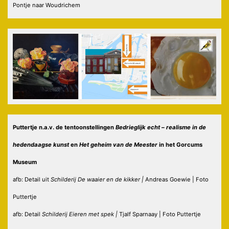
Pontje naar Woudrichem
Puttertje n.a.v. de tentoonstellingen
Bedrieglijk echt – realisme in de
hedendaagse kunst
en
Het geheim van de Meester
in
het Gorcums
Museum
afb: Detail uit
Schilderij De waaier en de kikker |
Andreas Goewie
| Foto
Puttertje
afb: Detail
Schilderij Eieren met spek |
Tjalf Sparnaay | Foto Puttertje