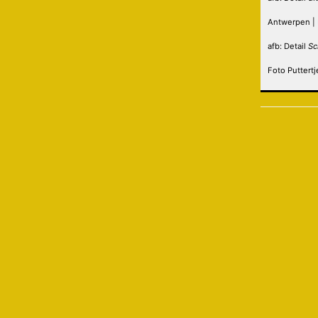
Antwerpen | 
afb: Detail
Sc
Foto Puttertj