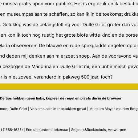
 musea gratis open voor publiek. Het is erg druk en ik besluit 
n museumpas aan te schaffen, zo kan ik in de toekomst drukk
. Gelukkig was de belangstelling voor Dulle Griet groter dan vo
en kon ik toch nog rustig het grote blote witte kind en de pors
Maria observeren. De blauwe en rode spekgladde engelen op d
nd deden mij denken aan mierzoet snoep. Aan de vooravond v
 bezorgen de Madonna en Dulle Griet mij een unheimisch gevoe
Er is niet zoveel veranderd in pakweg 500 jaar, toch?
! De tips hebben geen links, kopieer de regel en plaats die in de browser
oet Dulle Griet | Verzamelaars in topstukken gevat | Museum Mayer van den Berg
 I (1568-1625) | Een uitmuntend tekenaar | Snijders&Rockoxhuis, Antwerpen