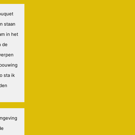
ouquet
an staan
am in het
n de
werpen
rbouwing
 sta ik
 den
omgeving
de