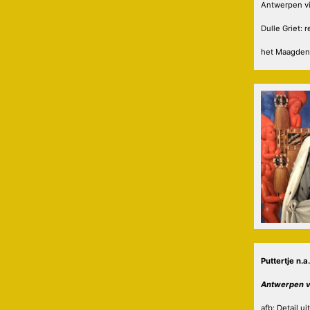
Antwerpen vi
Dulle Griet: 
het Maagden
Puttertje n.a
Antwerpen v
afb: Detail uit