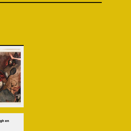
rgh
en