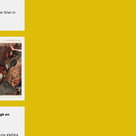
e Griet in
rgh
en
ectie KMSKA