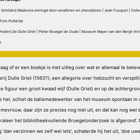
Schilderij Madonna omringd door serafijnen en cherubijnen |
Jean Fouquet
|
Coll
Foto Puttertje
hilderij De Dulle Griet
| Pieter Bruegel de Oude | Museum Mayer van den Bergh An
e
aag of er een boekje is met uitleg over wat er allemaal te belev
erij Dulle Griet (1563?), een allegorie over hebzucht en verspill
le figuur een groot kwaad wijf (Dulle Griet) en op de achtergro
 hel, schiet de baliemedewerker van het museum spontaan in d
 mevrouw, daar zijn ze precies nog niet uit, en dat kan nog wel
raleer het bibliotheekvullende Bruegelonderzoek is afgerond’. 
‘dan verzinnen we zelf wel iets’, schaterde hij het uit, ‘doe uw