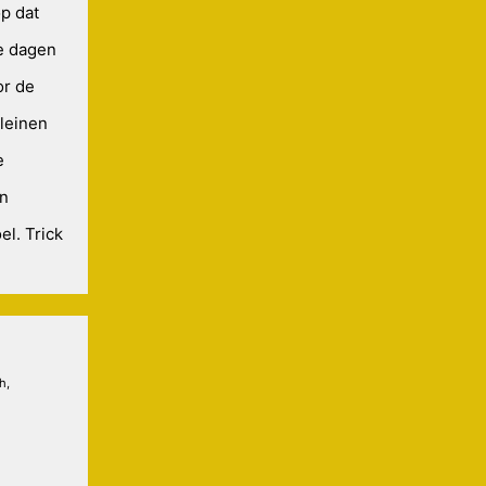
op dat
e dagen
or de
eleinen
e
an
l. Trick
h,