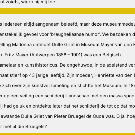
of zoiets, wierp hij mij toe.
 is iedereen altijd aangenaam beleefd, maar deze museummede
anstekelijk gevoel voor ‘breugheliaanse humor’. We bezoeken 
elling Madonna ontmoet Dulle Griet in Museum Mayer van den 
. Fritz Mayer (Antwerpen 1858 – 1901) was een Belgisch
amelaar en kunsthistoricus. De ongehuwde, in de adelstand ve
aat stierf op 43 jarige leeftijd. Zijn moeder, Henriëtte van den
 zich over zijn kunstverzameling en stichtte het Museum. In 18
er op een veiling een schilderij ‘Landschap met een massa spoo
Hij had geluk en ontdekte later dat het schilderij de tot op dat 
gewaande Dulle Griet van Pieter Bruegel de Oude was. O ja, hoe
r met al die Bruegels?