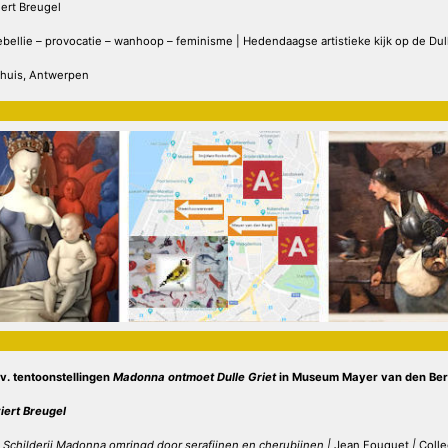
ert Breugel
rebellie – provocatie – wanhoop – feminisme | Hedendaagse artistieke kijk op de Dull
huis, Antwerpen
.v. tentoonstellingen
Madonna ontmoet Dulle Griet
in
Museum Mayer van den Be
iert Breugel
Schilderij Madonna omringd door serafijnen en cherubijnen |
Jean Fouquet
|
Coll