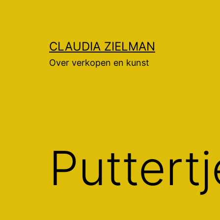
Ga
naar
de
CLAUDIA ZIELMAN
inhoud
Over verkopen en kunst
Puttert