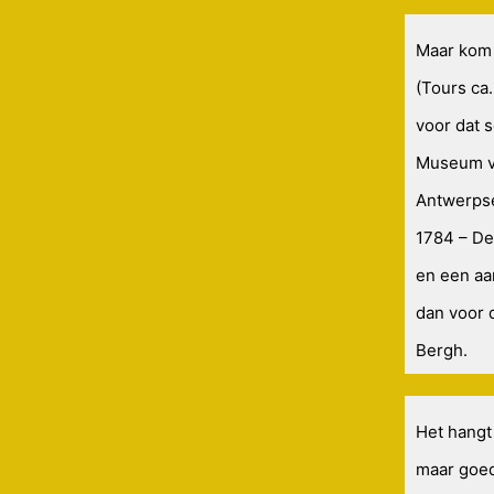
Maar kom 
(Tours ca.
voor dat 
Museum vo
Antwerpse
1784 – De
en een aa
dan voor 
Bergh.
Het hangt
maar goed