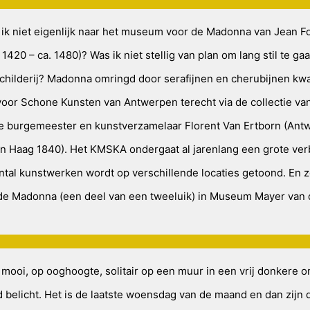
ik niet eigenlijk naar het museum voor de Madonna van Jean F
 1420 – ca. 1480)? Was ik niet stellig van plan om lang stil te ga
schilderij? Madonna omringd door serafijnen en cherubijnen kw
or Schone Kunsten van Antwerpen terecht via de collectie va
 burgemeester en kunstverzamelaar Florent Van Ertborn (Ant
n Haag 1840). Het KMSKA ondergaat al jarenlang een grote ve
ntal kunstwerken wordt op verschillende locaties getoond. En zo
de Madonna (een deel van een tweeluik) in Museum Mayer van
 mooi, op ooghoogte, solitair op een muur in een vrij donkere 
 belicht. Het is de laatste woensdag van de maand en dan zijn 