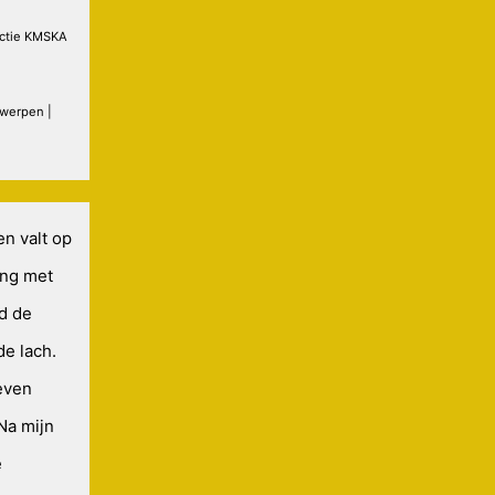
ectie KMSKA
twerpen |
en valt op
ing met
nd de
e lach.
 even
Na mijn
e