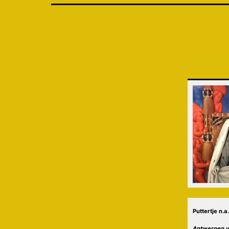
Puttertje n.a
Antwerpen v