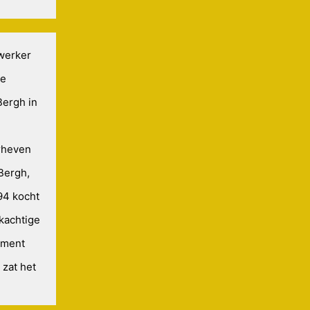
werker
de
Bergh in
rheven
 Bergh,
94 kocht
kachtige
moment
 zat het