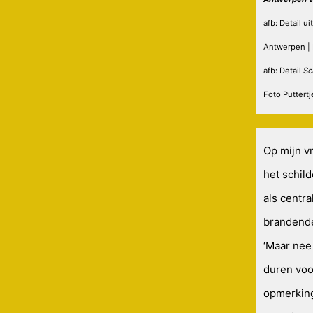
afb: Detail uit
Antwerpen | 
afb: Detail
Sc
Foto Puttertj
Op mijn vr
het schild
als centra
brandende
‘Maar nee
duren voo
opmerking 