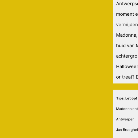
Antwerpse
moment ee
vermijden
Madonna, 
huid van 
achtergro
Halloween
or treat? 
Tips: Let op
Madonna ontm
Antwerpen
Jan Brueghel