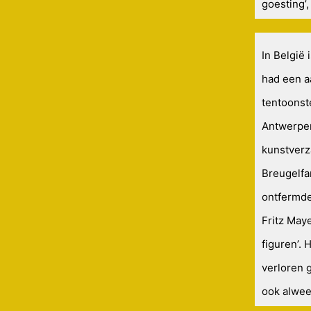
goesting’, 
In België
had een a
tentoonst
Antwerpen
kunstverz
Breugelfan
ontfermde
Fritz May
figuren’. 
verloren 
ook alwee