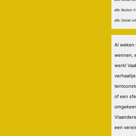
afb: Button
V
afb: Detail ui
Al weken s
wennen, e
werk! Vaak
verhaaltj
tentoonst
of een sfe
omgekeerd
Vlaandere
een vereis