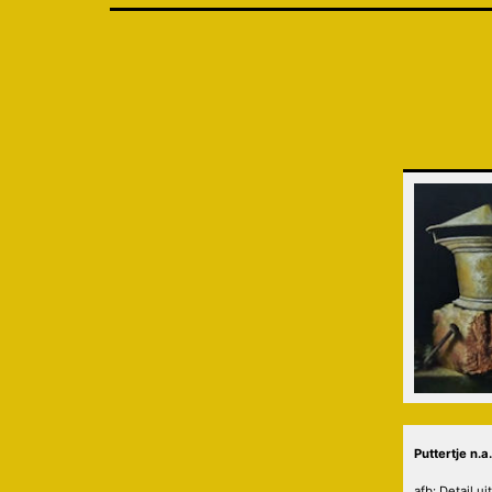
Puttertje n.
afb: Detail uit