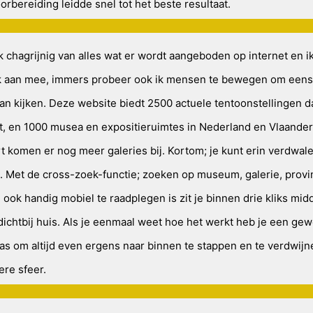
orbereiding leidde snel tot het beste resultaat.
k chagrijnig van alles wat er wordt aangeboden op internet en i
ijk aan mee, immers probeer ook ik mensen te bewegen om eens 
aan kijken. Deze website biedt 2500 actuele tentoonstellingen d
t, en 1000 musea en expositieruimtes in Nederland en Vlaande
t komen er nog meer galeries bij. Kortom; je kunt erin verdwal
. Met de cross-zoek-functie; zoeken op museum, galerie, provi
e ook handig mobiel te raadplegen is zit je binnen drie kliks mid
dichtbij huis. Als je eenmaal weet hoe het werkt heb je een gew
 tas om altijd even ergens naar binnen te stappen en te verdwijn
ere sfeer.