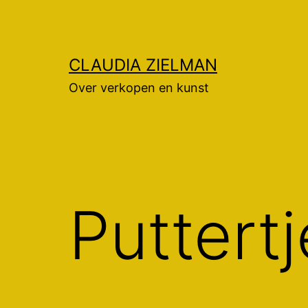
Ga
naar
de
CLAUDIA ZIELMAN
inhoud
Over verkopen en kunst
Puttert