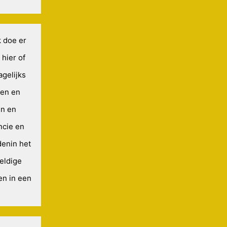
k doe er
hier of
agelijks
ren en
en en
ncie en
denin het
eldige
en in een