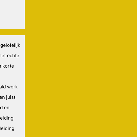
gelofelijk
het echte
n korte
aald werk
en juist
nd en
eiding
leiding