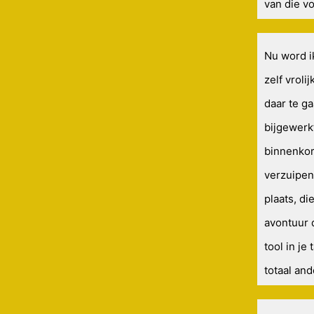
van die vo
Nu word i
zelf vrol
daar te g
bijgewerk
binnenkor
verzuipen
plaats, di
avontuur 
tool in je
totaal and