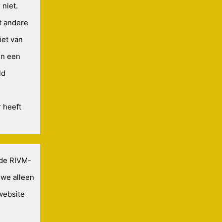
 niet.
t andere
iet van
en een
ld
 heeft
 de RIVM-
 we alleen
website