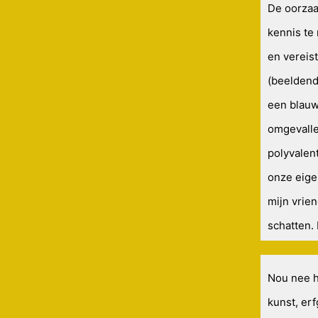
De oorzaa
kennis te
en vereist
(beeldend
een blauwe
omgevallen
polyvalen
onze eige
mijn vrie
schatten. 
Nou nee ho
kunst, er