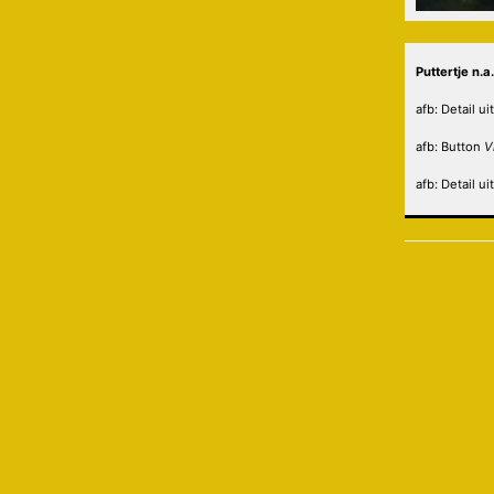
Puttertje n.
afb: Detail uit
afb: Button
V
afb: Detail ui