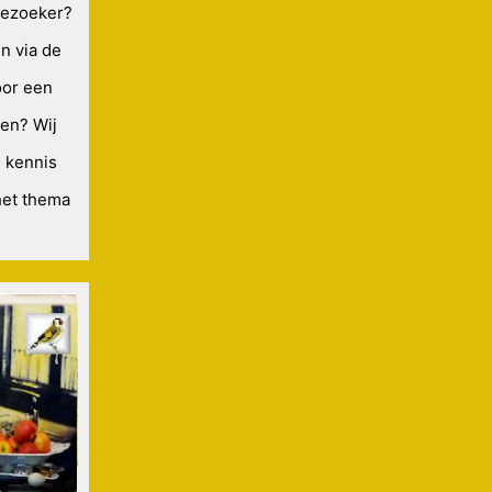
bezoeker?
en via de
oor een
zen? Wij
n kennis
het thema