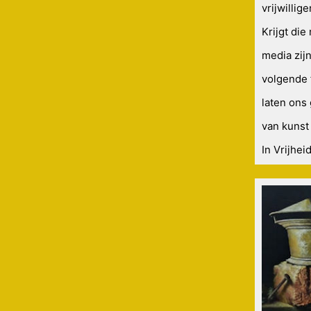
vrijwilli
Krijgt die
media zijn
volgende 
laten ons
van kunst
In Vrijhei