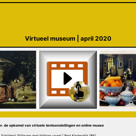
Virtueel museum | april 2020
a.v. de opkomst van
virtuele tentoonstellingen
en online musea
Schilderij Stilleven met blikken vogel
| Bert Kinderdijk (BK)