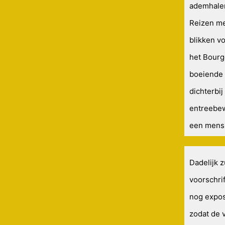
ademhalen
Reizen me
blikken v
het Bourg
boeiende 
dichterbi
entreebew
een mens 
Dadelijk 
voorschrif
nog expos
zodat de 