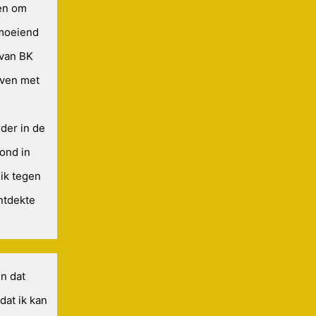
ken om
rmoeiend
 van BK
even met
rder in de
ond in
ik tegen
ontdekte
en dat
dat ik kan