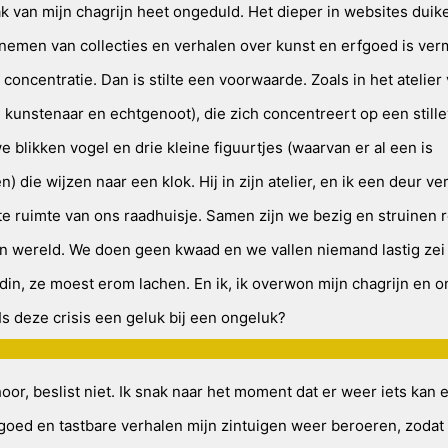
k van mijn chagrijn heet ongeduld. Het dieper in websites dui
 nemen van collecties en verhalen over kunst en erfgoed is ve
 concentratie. Dan is stilte een voorwaarde. Zoals in het atelier
 kunstenaar en echtgenoot), die zich concentreert op een still
 blikken vogel en drie kleine figuurtjes (waarvan er al een is
) die wijzen naar een klok. Hij in zijn atelier, en ik een deur ve
te ruimte van ons raadhuisje. Samen zijn we bezig en struinen r
n wereld. We doen geen kwaad en we vallen niemand lastig zei 
ndin, ze moest erom lachen. En ik, ik overwon mijn chagrijn en 
Is deze crisis een geluk bij een ongeluk?
or, beslist niet. Ik snak naar het moment dat er weer iets kan 
fgoed en tastbare verhalen mijn zintuigen weer beroeren, zodat 