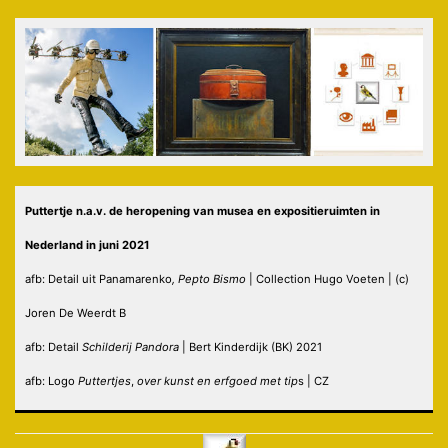
Puttertje n.a.v. de heropening van musea en expositieruimten in
Nederland in juni 2021
afb: Detail uit
Panamarenko
, Pepto Bismo
| Collection Hugo Voeten | (c)
Joren De Weerdt B
afb: Detail
Schilderij Pandora
| Bert Kinderdijk (BK) 2021
afb: Logo
Puttertjes
,
over kunst en erfgoed met tip
s | CZ