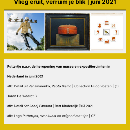
Vlieg eruit, verruim je blik | juni 2021
Puttertje n.a.v. de heropening van musea en expositieruimten in
Nederland in juni 2021
afb: Detail uit
Panamarenko
, Pepto Bismo
| Collection Hugo Voeten | (c)
Joren De Weerdt B
afb: Detail
Schilderij Pandora
| Bert Kinderdijk (BK) 2021
afb: Logo
Puttertjes
,
over kunst en erfgoed met tip
s | CZ