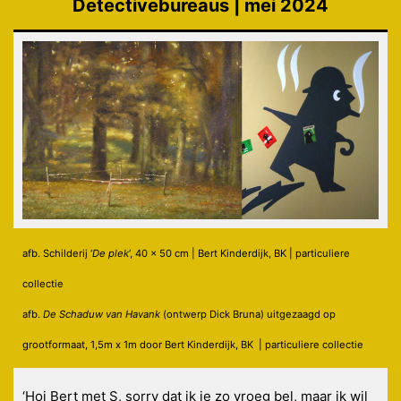
Detectivebureaus | mei 2024
afb. Schilderij ‘
De plek
‘, 40 x 50 cm | Bert Kinderdijk, BK | particuliere
collectie
afb.
De Schaduw van Havank
(ontwerp Dick Bruna) uitgezaagd op
grootformaat, 1,5m x 1m door Bert Kinderdijk, BK
| particuliere collectie
‘Hoi Bert met S, sorry dat ik je zo vroeg bel, maar ik wil